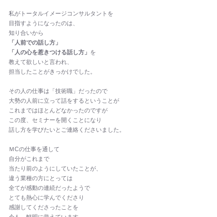
私がトータルイメージコンサルタントを
目指すようになったのは、
知り合いから
「人前での話し方」 
「人の心を惹きつける話し方」
を
教えて欲しいと言われ、
担当したことがきっかけでした。
その人の仕事は「技術職」だったので
大勢の人前に立って話をするということが
これまではほとんどなかったのですが
この度、セミナーを開くことになり
話し方を学びたいとご連絡くださいました。
ＭCの仕事を通して
自分がこれまで
当たり前のようにしていたことが、
違う業種の方にとっては
全てが感動の連続だったようで
とても熱心に学んでくださり
感謝してくださったことを
今も、鮮明に覚えています。