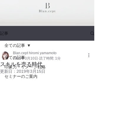
記事
全ての記事
Blan.cept hiromi yamamoto
全ての記事
2019年3月10日
読了時間: 1分
スキルを売る時代
印象力・イメージ戦略
更新日：
2019年3月15日
セミナーのご案内