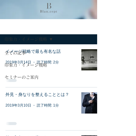
コラム
印象力・イメージ戦略
イメージ戦略で最も有名な話
全ての記事
2019年3月14日
読了時間: 2分
印象力・イメージ戦略
セミナーのご案内
外見・身なりを整えることとは？
2019年3月10日
読了時間: 1分